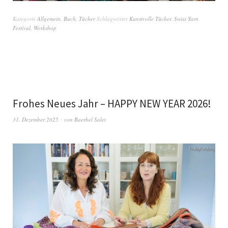
Kategorie
Allgemein
,
Buch
,
Tücher
Schlagwörter
Kunstvolle Tücher
,
Swiss Yarn
Festival
,
Workshop
Frohes Neues Jahr – HAPPY NEW YEAR 2026!
31. Dezember 2025
von
Baerbel Salet