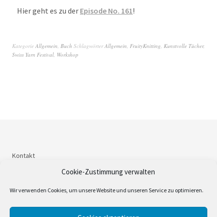
Hier geht es zu der
Episode No. 161
!
Kategorie
Allgemein
,
Buch
Schlagwörter
Allgemein
,
FruityKnitting
,
Kunstvolle Tücher
,
Swiss Yarn Festival
,
Workshop
Kontakt
Impressum
Cookie-Zustimmung verwalten
Datenschutzerklärung
Wir verwenden Cookies, um unsere Website und unseren Service zu optimieren.