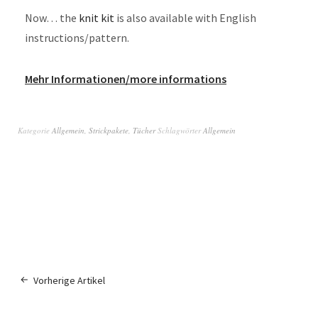
Now… the
knit kit
is also available with English
instructions/pattern.
Mehr Informationen/more informations
Kategorie
Allgemein
,
Strickpakete
,
Tücher
Schlagwörter
Allgemein
Vorherige Artikel