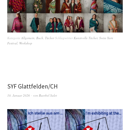
Kategorie
Allgemein
,
Buch
,
Tücher
Schlagwörter
Kunstvolle Tücher
,
Swiss Yarn
Festival
,
Workshop
SYF Glattfelden/CH
10. Januar 2026
von
Baerbel Salet