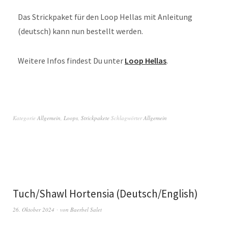
Das Strickpaket für den Loop Hellas
mit Anleitung
(deutsch) kann nun bestellt werden.
Weitere Infos findest Du unter
Loop Hellas
.
Kategorie
Allgemein
,
Loops
,
Strickpakete
Schlagwörter
Allgemein
Tuch/Shawl Hortensia (Deutsch/English)
26. Oktober 2024
von
Baerbel Salet