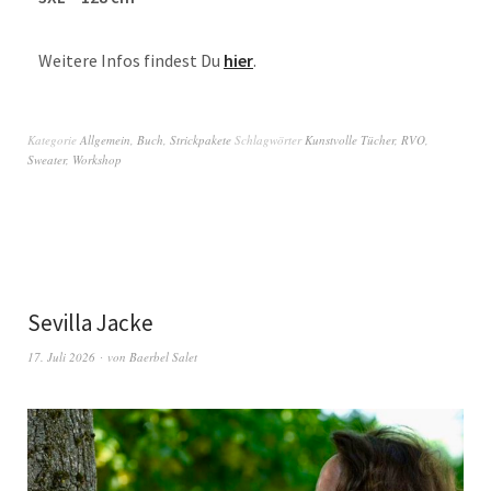
Weitere Infos findest Du
hier
.
Kategorie
Allgemein
,
Buch
,
Strickpakete
Schlagwörter
Kunstvolle Tücher
,
RVO
,
Sweater
,
Workshop
Sevilla Jacke
17. Juli 2026
von
Baerbel Salet