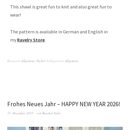
This shawl is great fun to knit and also great fun to
wear!
The pattern is available in German and English in
my
Ravelry Store
.
Kategorie
Allgemein
,
Tücher
Schlagwörter
Allgemein
Frohes Neues Jahr – HAPPY NEW YEAR 2026!
31. Dezember 2025
von
Baerbel Salet