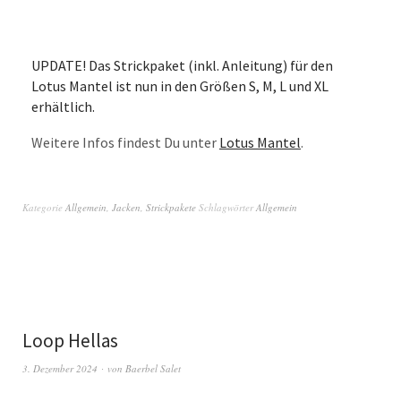
UPDATE! Das Strickpaket (inkl. Anleitung) für den
Lotus Mantel ist nun in den Größen S, M, L und XL
erhältlich.
Weitere Infos findest Du unter
Lotus Mantel
.
Kategorie
Allgemein
,
Jacken
,
Strickpakete
Schlagwörter
Allgemein
Loop Hellas
3. Dezember 2024
von
Baerbel Salet