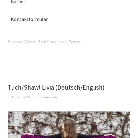
Bärbel
Kontaktformular
Kategorie
Allgemein
,
Buch
Schlagwörter
Allgemein
Tuch/Shawl Livia (Deutsch/English)
3. Januar 2026
von
Baerbel Salet