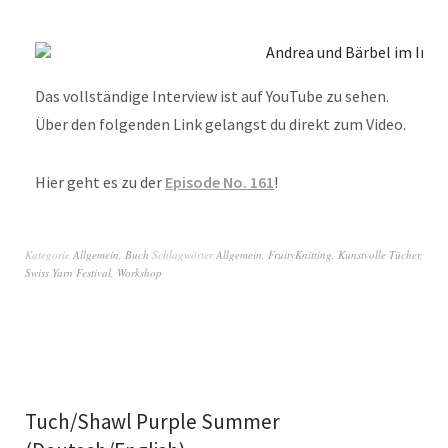
Das vollständige Interview ist auf YouTube zu sehen.
Über den folgenden Link gelangst du direkt zum Video.
Hier geht es zu der
Episode No. 161
!
Kategorie
Allgemein
,
Buch
Schlagwörter
Allgemein
,
FruityKnitting
,
Kunstvolle Tücher
,
Swiss Yarn Festival
,
Workshop
Tuch/Shawl Purple Summer