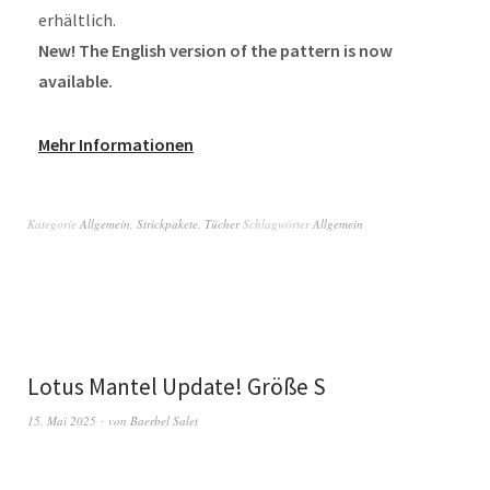
erhältlich.
New! The English version of the pattern is now
available.
Mehr Informationen
Kategorie
Allgemein
,
Strickpakete
,
Tücher
Schlagwörter
Allgemein
Lotus Mantel Update! Größe S
15. Mai 2025
von
Baerbel Salet